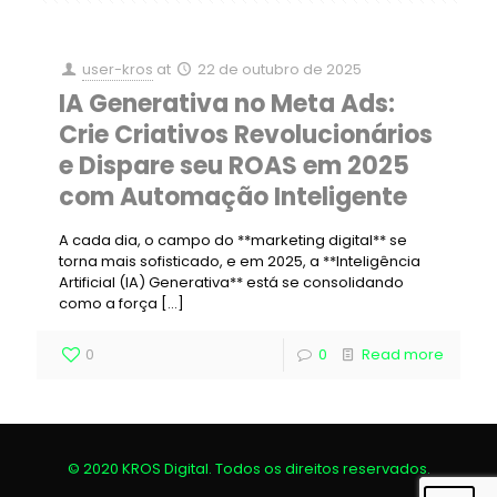
user-kros
at
22 de outubro de 2025
IA Generativa no Meta Ads:
Crie Criativos Revolucionários
e Dispare seu ROAS em 2025
com Automação Inteligente
A cada dia, o campo do **marketing digital** se
torna mais sofisticado, e em 2025, a **Inteligência
Artificial (IA) Generativa** está se consolidando
como a força
[…]
0
0
Read more
© 2020 KROS Digital. Todos os direitos reservados.