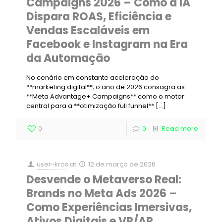
Campaigns 2026 – Como a IA
Dispara ROAS, Eficiência e
Vendas Escaláveis em
Facebook e Instagram na Era
da Automação
No cenário em constante aceleração do
**marketing digital**, o ano de 2026 consagra as
**Meta Advantage+ Campaigns** como o motor
central para a **otimização full funnel**
[…]
0
0
Read more
user-kros
at
12 de março de 2026
Desvende o Metaverso Real:
Brands no Meta Ads 2026 –
Como Experiências Imersivas,
Ativos Digitais e VR/AR