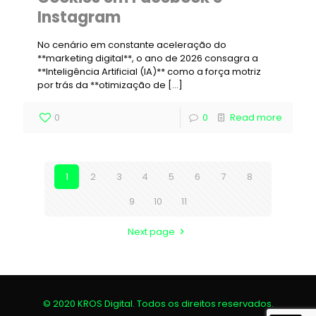
Instagram
No cenário em constante aceleração do
**marketing digital**, o ano de 2026 consagra a
**Inteligência Artificial (IA)** como a força motriz
por trás da **otimização de
[…]
0
0
Read more
1
2
3
4
5
6
7
8
9
10
11
Next page
© 2020 KROS Digital. Todos os direitos reservados.