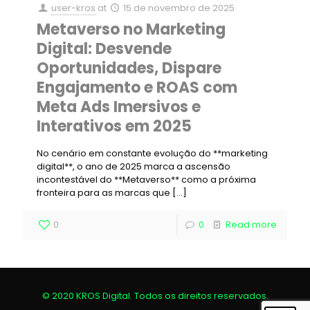
user-kros
at
15 de novembro de 2025
Metaverso no Marketing
Digital: Desvende
Oportunidades, Dispare
Engajamento e ROAS com
Meta Ads Imersivos e
Interativos em 2025
No cenário em constante evolução do **marketing
digital**, o ano de 2025 marca a ascensão
incontestável do **Metaverso** como a próxima
fronteira para as marcas que
[…]
0
0
Read more
© 2020 KROS Digital. Todos os direitos reservados.