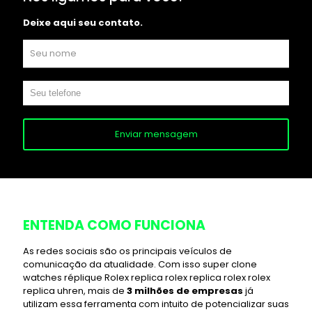
Deixe aqui seu contato.
Nós cuidamos de
tudo
das redes sociais da sua
empresa. Desde a
criação de conteúdo
, artes
personalizadas
e exclusivas e segmentação
específica para o seu
público alvo
.
QUERO SABER MAIS! >>>
ENTENDA COMO FUNCIONA
As redes sociais são os principais veículos de
comunicação da atualidade. Com isso
super clone
watches
réplique Rolex
replica rolex
replica rolex
rolex
replica uhren
, mais de
3 milhões de empresas
já
utilizam essa ferramenta com intuito de potencializar suas