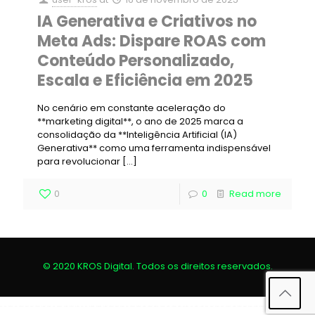
IA Generativa e Criativos no
Meta Ads: Dispare ROAS com
Conteúdo Personalizado,
Escala e Eficiência em 2025
No cenário em constante aceleração do
**marketing digital**, o ano de 2025 marca a
consolidação da **Inteligência Artificial (IA)
Generativa** como uma ferramenta indispensável
para revolucionar
[…]
0
0
Read more
© 2020 KROS Digital. Todos os direitos reservados.
betci
betci
hiltonbet
betci
hiltonbet
betbox
betbox
hiltonbet
elexbet
tulipbet
betci
porn watch
elexbet
tulipbet
elexbet
betci
betci
elexbet giriş
tulipbet giriş
elexbet
hiltonbet
betbox
tulipbet
betci
hiltonbet
hiltonbet
betbox
hiltonbet
filmmodu
hiltonbet
betbox
hiltonbet
betbox
adult video
betci
betbox
elexbet
porno
betbox
tulipbet
porno
child porn
betbox
tulipbet
betbox
tulipbet
elexbet
tulipbet
betci
porno
porno
adult video
porn
tulipbet
hiltonbet
betbox
hiltonbet