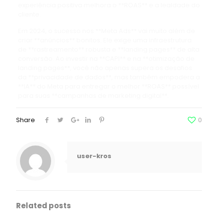
experiência positiva melhora o **ROAS** e a lealdade do
cliente.
Em 2024, o sucesso nos **Meta Ads** vai muito além de
criar **anúncios** bonitos. Ele exige uma infraestrutura
de **rastreamento** robusta e **landing pages** de alta
conversão. Ao investir na **CAPI** e na **otimização de
landing pages**, você não apenas supera os desafios
da **privacidade de dados**, mas também empodera a
**IA** do Meta para entregar o melhor **ROAS** possível
para suas **campanhas de marketing digital**.
Share
0
user-kros
Related posts