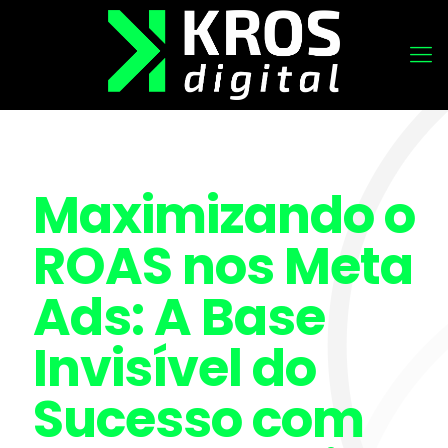
Maximizando o
ROAS nos Meta
Ads: A Base
Invisível do
Sucesso com