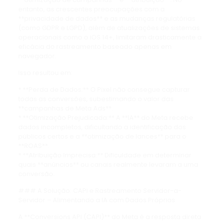
entanto, as crescentes preocupações com a
**privacidade de dados** e as mudanças regulatórias
(como GDPR e LGPD), além de atualizações de sistemas
operacionais como o iOS 14+, limitaram drasticamente a
eficácia do rastreamento baseado apenas em
navegador.
Isso resultou em:
* **Perda de Dados:** O Pixel não consegue capturar
todas as conversões, subestimando o valor das
**campanhas de Meta Ads**.
* **Otimização Prejudicada:** A **IA** do Meta recebe
dados incompletos, dificultando a identificação dos
públicos certos e a **otimização de lances** para o
**ROAS**.
* **Atribuição Imprecisa:** Dificuldade em determinar
quais **anúncios** ou canais realmente levaram a uma
conversão.
### A Solução: CAPI e Rastreamento Servidor-a-
Servidor – Alimentando a IA com Dados Próprios
A **Conversions API (CAPI)** do Meta é a resposta direta