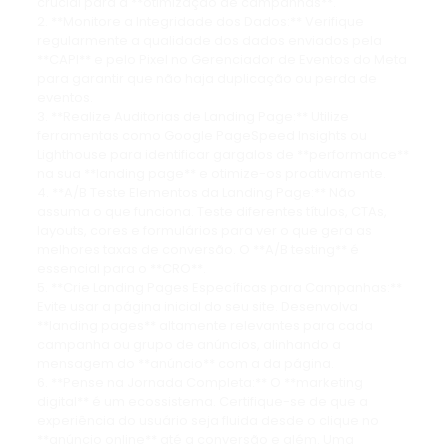
crucial para a **otimização de campanhas**.
2. **Monitore a Integridade dos Dados:** Verifique
regularmente a qualidade dos dados enviados pela
**CAPI** e pelo Pixel no Gerenciador de Eventos do Meta
para garantir que não haja duplicação ou perda de
eventos.
3. **Realize Auditorias de Landing Page:** Utilize
ferramentas como Google PageSpeed Insights ou
Lighthouse para identificar gargalos de **performance**
na sua **landing page** e otimize-os proativamente.
4. **A/B Teste Elementos da Landing Page:** Não
assuma o que funciona. Teste diferentes títulos, CTAs,
layouts, cores e formulários para ver o que gera as
melhores taxas de conversão. O **A/B testing** é
essencial para o **CRO**.
5. **Crie Landing Pages Específicas para Campanhas:**
Evite usar a página inicial do seu site. Desenvolva
**landing pages** altamente relevantes para cada
campanha ou grupo de anúncios, alinhando a
mensagem do **anúncio** com a da página.
6. **Pense na Jornada Completa:** O **marketing
digital** é um ecossistema. Certifique-se de que a
experiência do usuário seja fluida desde o clique no
**anúncio online** até a conversão e além. Uma