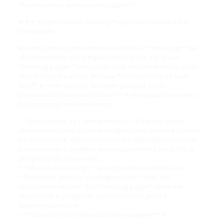
**campanhas de marketing digital**.
### A Última Milha: Landing Pages Otimizadas para
Conversão
Mesmo com o rastreamento perfeito e **anúncios** de
alta qualidade, um gargalo crítico pode ser a sua
**landing page**. Uma página de destino ineficaz pode
anular todo o esforço de suas **campanhas de Meta
Ads**. A **otimização de landing pages (CRO –
Conversion Rate Optimization)** é vital para converter o
tráfego pago em resultados:
* **Velocidade de Carregamento:** Páginas lentas
afastam usuários. Otimize imagens, use cache e priorize
a performance, especialmente em dispositivos móveis.
A velocidade é um fator de ranqueamento para SEO e
um gatilho de conversão.
* **Mobile-First Design:** A maioria dos usuários de
**Facebook Ads** e **Instagram Ads** está em
dispositivos móveis. Sua **landing page** deve ser
responsiva e projetada primariamente para a
experiência móvel.
* **Clareza e Consistência da Mensagem:** A