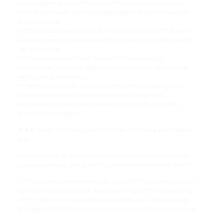
mensagem do seu **anúncio** deve ser consistente
com o conteúdo da **landing page**. Evite choque de
expectativas.
* **Chamada para Ação (CTA) Clara e Única:** Guie o
usuário para a próxima etapa com um CTA óbvio e fácil
de encontrar.
* **Elementos de Prova Social:** Depoimentos,
avaliações, selos de segurança e número de clientes
reforçam a confiança.
* **Minimização de Distrações:** Remova elementos
desnecessários (menus complexos, pop-ups
excessivos) que podem desviar o foco do objetivo
principal da página.
### Dicas Práticas para Otimizar Sua Base para Meta
Ads
Para garantir que sua base invisível esteja fortalecida
para o sucesso das suas **campanhas de Meta Ads**:
1. **Priorize a Implementação da CAPI:** Se ainda não o
fez, comece a planejar e implementar a **Conversions
API**. Utilize parceiros de integração ou o Google Tag
Manager (GTM) para uma configuração eficiente. Isso é