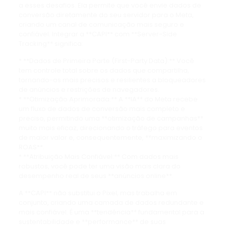
a esses desafios. Ela permite que você envie dados de
conversão diretamente do seu servidor para o Meta,
criando um canal de comunicação mais seguro e
confiável. Integrar a **CAPI** com **Server-Side
Tracking** significa:
* **Dados de Primeira Parte (First-Party Data):** Você
tem controle total sobre os dados que compartilha,
tornando-os mais precisos e resilientes a bloqueadores
de anúncios e restrições de navegadores.
* **Otimização Aprimorada:** A **IA** do Meta recebe
um fluxo de dados de conversão mais completo e
preciso, permitindo uma **otimização de campanhas**
muito mais eficaz, direcionando o tráfego para eventos
de maior valor e, consequentemente, **maximizando o
ROAS**.
* **Atribuição Mais Confiável:** Com dados mais
robustos, você pode ter uma visão mais clara do
desempenho real de seus **anúncios online**.
A **CAPI** não substitui o Pixel, mas trabalha em
conjunto, criando uma camada de dados redundante e
mais confiável. É uma **tendência** fundamental para a
sustentabilidade e **performance** de suas