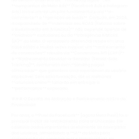
**campanhas de Meta Ads** (Facebook Ads e Instagram
Ads) tornaram-se um pilar fundamental para **e-
commerce** e **geração de leads**. Contudo, em 2024,
a capacidade de **maximizar seu ROAS (Retorno sobre
o Investimento em Anúncios)** não depende apenas de
**criativos** matadores ou da **Inteligência Artificial
(IA)** do Meta. O verdadeiro diferencial reside em uma
base sólida e muitas vezes invisível: um **rastreamento
de conversões** robusto via **Conversions API (CAPI)**
e **Rastreamento Servidor-a-Servidor (Server-Side
Tracking)**, combinado com **landing pages
otimizadas** que garantem uma experiência de usuário
impecável. Sem essa fundação, até os melhores
**anúncios online** falharão em entregar a
**performance** esperada.
### O Desafio da Atribuição e Rastreamento na Era da
Privacidade
Por anos, o **Pixel do Facebook** (agora Meta Pixel) foi o
principal motor de rastreamento para anunciantes. Ele
coletava dados importantes diretamente do navegador
dos usuários, alimentando a **IA** do Meta para
**otimização de campanhas** e **atribuição**. No