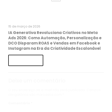
15 de março de 2026
IA Generativa Revoluciona Criativos no Meta
Ads 2026: Como Automação, Personalização e
DCO Disparam ROAS e Vendas em Facebook e
Instagram na Era da Criatividade Escalonável
Read more
Deixe um comentário
O seu endereço de e-mail não será publicado.
Campos
obrigatórios são marcados com
*
Comentário
*