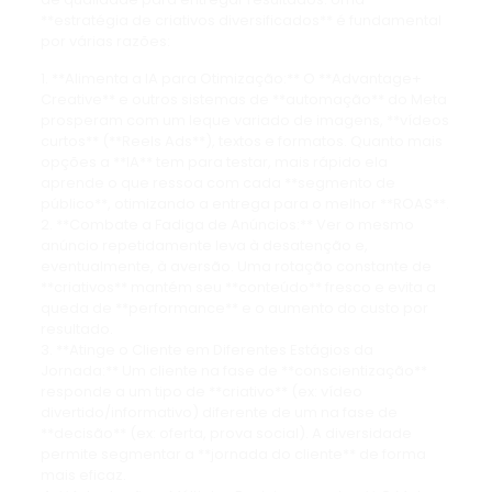
**estratégia de criativos diversificados** é fundamental
por várias razões:
1. **Alimenta a IA para Otimização:** O **Advantage+
Creative** e outros sistemas de **automação** do Meta
prosperam com um leque variado de imagens, **vídeos
curtos** (**Reels Ads**), textos e formatos. Quanto mais
opções a **IA** tem para testar, mais rápido ela
aprende o que ressoa com cada **segmento de
público**, otimizando a entrega para o melhor **ROAS**.
2. **Combate a Fadiga de Anúncios:** Ver o mesmo
anúncio repetidamente leva à desatenção e,
eventualmente, à aversão. Uma rotação constante de
**criativos** mantém seu **conteúdo** fresco e evita a
queda de **performance** e o aumento do custo por
resultado.
3. **Atinge o Cliente em Diferentes Estágios da
Jornada:** Um cliente na fase de **conscientização**
responde a um tipo de **criativo** (ex: vídeo
divertido/informativo) diferente de um na fase de
**decisão** (ex: oferta, prova social). A diversidade
permite segmentar a **jornada do cliente** de forma
mais eficaz.