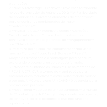
e variações.
2. **Use o Advantage+ Creative:** Ative essa ferramenta
no seu Gerenciador de Anúncios. Dê à **IA** a liberdade
de combinar seus diversos elementos de **criativos**
para encontrar as combinações de maior
**performance**.
3. **Invista no UGC:** Incentive e colete **Conteúdo
Gerado pelo Usuário**. É um dos formatos mais
confiáveis e com maior potencial de **engajamento**
nos **Meta Ads**.
4. **Otimize para Cada Posicionamento:** Não use o
mesmo **criativo** para Feed, Stories e **Reels**.
Adapte as dimensões e a mensagem para cada um,
explorando o potencial único de cada formato.
5. **Monitore e Entenda os Dados:** Use as métricas de
**ROAS**, CTR, CVR, e tempo de visualização para
entender quais **criativos** estão performando melhor
e por quê. A **Conversions API (CAPI)** é essencial para
rastrear com precisão.
6. **Não Tenha Medo de Iterar Rapidamente:** O mundo
do **marketing digital** é ágil. Esteja pronto para ajustar,
testar novas ideias e descartar o que não funciona
rapidamente.