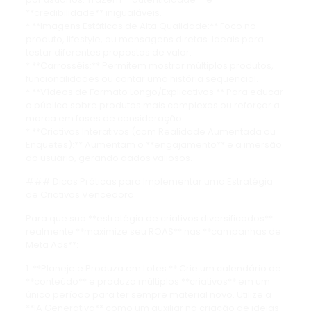
**credibilidade** inigualáveis.
* **Imagens Estáticas de Alta Qualidade:** Foco no
produto, lifestyle, ou mensagens diretas. Ideais para
testar diferentes propostas de valor.
* **Carrosséis:** Permitem mostrar múltiplos produtos,
funcionalidades ou contar uma história sequencial.
* **Vídeos de Formato Longo/Explicativos:** Para educar
o público sobre produtos mais complexos ou reforçar a
marca em fases de consideração.
* **Criativos Interativos (com Realidade Aumentada ou
Enquetes):** Aumentam o **engajamento** e a imersão
do usuário, gerando dados valiosos.
### Dicas Práticas para Implementar uma Estratégia
de Criativos Vencedora
Para que sua **estratégia de criativos diversificados**
realmente **maximize seu ROAS** nas **campanhas de
Meta Ads**:
1. **Planeje e Produza em Lotes:** Crie um calendário de
**conteúdo** e produza múltiplos **criativos** em um
único período para ter sempre material novo. Utilize a
**IA Generativa** como um auxiliar na criação de ideias