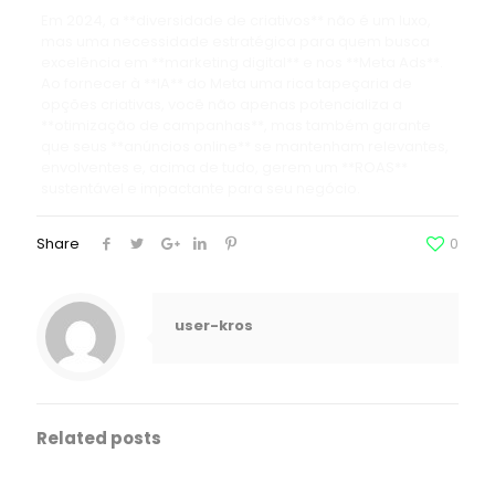
Em 2024, a **diversidade de criativos** não é um luxo,
mas uma necessidade estratégica para quem busca
excelência em **marketing digital** e nos **Meta Ads**.
Ao fornecer à **IA** do Meta uma rica tapeçaria de
opções criativas, você não apenas potencializa a
**otimização de campanhas**, mas também garante
que seus **anúncios online** se mantenham relevantes,
envolventes e, acima de tudo, gerem um **ROAS**
sustentável e impactante para seu negócio.
Share
0
user-kros
Related posts