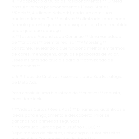
4. **Adaptação a Múltiplos Posicionamentos:** O Meta
possui diversos posicionamentos (Feed, Stories,
**Reels**, Audience Network), cada um com suas
particularidades. Ter **criativos** otimizados para cada
formato garante que sua mensagem seja bem recebida
onde quer que apareça.
5. **Testes e Aprendizado Contínuo:** Uma variedade
de **criativos** permite realizar **A/B testing**
constante, revelando o que funciona melhor em termos
de cores, mensagens, ângulos e propostas de valor.
Esses insights são cruciais para a **otimização de
campanhas**.
### Tipos de Criativos Essenciais para Sua Estratégia
de Meta Ads
Para construir uma biblioteca de **criativos** robusta,
considere incluir:
* **Vídeos Curtos (Reels Ads):** Dinâmicos, autênticos e
ideais para engajamento e descoberta. Priorize
ganchos nos primeiros segundos.
* **Conteúdo Gerado pelo Usuário (UGC):**
Depoimentos de clientes, unboxings ou tutoriais feitos
por usuários. Trazem **autenticidade** e