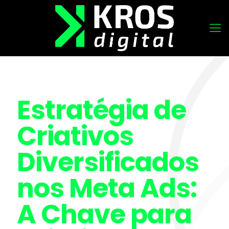
Estratégia de
Criativos
Diversificados
nos Meta Ads:
A Chave para