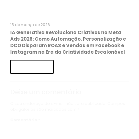
15 de março de 2026
IA Generativa Revoluciona Criativos no Meta
Ads 2026: Como Automação, Personalização e
DCO Disparam ROAS e Vendas em Facebook e
Instagram na Era da Criatividade Escalonável
Read more
Deixe um comentário
O seu endereço de e-mail não será publicado.
Campos
obrigatórios são marcados com
*
Comentário
*