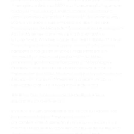
**Inteligência Artificial (IA)** e a **automação** ganham
cada vez mais espaço, muitos podem subestimar o
papel contínuo e vital dos **criativos**. No entanto, em
2024, a verdade é que a **performance** de suas
**campanhas de Meta Ads** (Facebook Ads e Instagram
Ads) está intrinsecamente ligada à qualidade e,
crucialmente, à **diversidade dos seus criativos**. Uma
**estratégia de criativos diversificados** não apenas
combate a fadiga de anúncios, mas também é o
“combustível” essencial para a **IA** do Meta,
permitindo que ferramentas como o **Advantage+
Creative** operem em seu potencial máximo para
**maximizar seu ROAS (Retorno sobre o Investimento em
Anúncios)**. Para um **marketing digital** eficaz, a
variedade criativa é a nova moeda de troca.
### Por Que a Diversidade de Criativos é Mais
Importante do que Nunca?
Vivemos em um ambiente onde os consumidores são
bombardeados por **anúncios online**
constantemente. A atenção é um recurso escasso e a
**IA** do Meta, embora poderosa, depende de insumos
de qualidade para entregar resultados. Uma