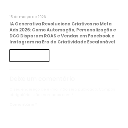
15 de março de 2026
IA Generativa Revoluciona Criativos no Meta
Ads 2026: Como Automação, Personalização e
DCO Disparam ROAS e Vendas em Facebook e
Instagram na Era da Criatividade Escalonável
Read more
Deixe um comentário
O seu endereço de e-mail não será publicado.
Campos
obrigatórios são marcados com
*
Comentário
*