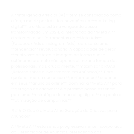
A **Inteligência Artificial (IA)** tem se consolidado como
a força motriz por trás das inovações no **marketing
digital**, e o Meta está na vanguarda dessa
transformação. Em 2024, a integração da **Meta AI**
diretamente nas ferramentas de **Meta Ads**
(Facebook Ads e Instagram Ads) representa uma
**tendência** revolucionária. A capacidade de gerar
**criativos** de texto e imagem de forma quase
autônoma promete não apenas otimizar o tempo dos
profissionais, mas, crucialmente, **maximizar o ROAS
(Retorno sobre o Investimento em Anúncios)**. Para
qualquer marca que busca **performance** superior
em seus **anúncios online**, dominar a **Meta AI** para
**geração de criativos** é o próximo passo essencial
para uma **estratégia de marketing digital** de ponta e
**otimização de campanhas**.
### O Que é a Meta AI na Geração de Criativos para
Anúncios?
A **Meta AI** está sendo progressivamente incorporada
ao Gerenciador de Anúncios, oferecendo aos