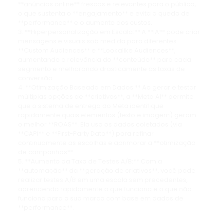
**anúncios online** frescos e relevantes para o público,
o que sustenta o **engajamento** e evita a queda de
**performance** e o aumento dos custos.
3. **Hiperpersonalização em Escala:** A **IA** pode criar
mensagens e visuais sob medida para diferentes
**Custom Audiences** e **Lookalike Audiences**,
aumentando a relevância do **conteúdo** para cada
segmento e melhorando drasticamente as taxas de
conversão.
4. **Otimização Baseada em Dados:** Ao gerar e testar
múltiplas opções de **criativos**, a **Meta AI** permite
que o sistema de entrega do Meta identifique
rapidamente quais elementos (texto e imagem) geram
o melhor **ROAS**. Ela usa os dados coletados (via
**CAPI** e **First-Party Data**) para refinar
continuamente as escolhas e aprimorar a **otimização
de campanhas**.
5. **Aumento da Taxa de Testes A/B:** Com a
**automação** da **geração de criativos**, você pode
realizar testes A/B em uma escala sem precedentes,
aprendendo rapidamente o que funciona e o que não
funciona para a sua marca com base em dados de
**performance**.