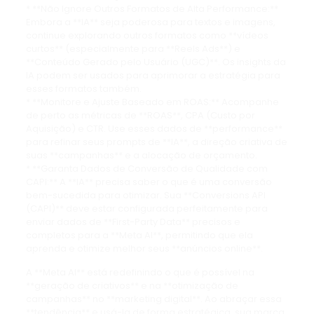
* **Não Ignore Outros Formatos de Alta Performance:**
Embora a **IA** seja poderosa para textos e imagens,
continue explorando outros formatos como **vídeos
curtos** (especialmente para **Reels Ads**) e
**Conteúdo Gerado pelo Usuário (UGC)**. Os insights da
IA podem ser usados para aprimorar a estratégia para
esses formatos também.
* **Monitore e Ajuste Baseado em ROAS:** Acompanhe
de perto as métricas de **ROAS**, CPA (Custo por
Aquisição) e CTR. Use esses dados de **performance**
para refinar seus prompts de **IA**, a direção criativa de
suas **campanhas** e a alocação de orçamento.
* **Garanta Dados de Conversão de Qualidade com
CAPI:** A **IA** precisa saber o que é uma conversão
bem-sucedida para otimizar. Sua **Conversions API
(CAPI)** deve estar configurada perfeitamente para
enviar dados de **First-Party Data** precisos e
completos para a **Meta AI**, permitindo que ela
aprenda e otimize melhor seus **anúncios online**.
A **Meta AI** está redefinindo o que é possível na
**geração de criativos** e na **otimização de
campanhas** no **marketing digital**. Ao abraçar essa
**tendência** e usá-la de forma estratégica, sua marca