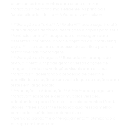
anunciantes ferramentas para criar e otimizar
**criativos** de forma mais eficiente. As principais
funcionalidades dessa **IA Generativa** incluem:
* **Geração de Texto:** A **Meta AI** pode sugerir e até
criar variações de títulos, descrições e copies para seus
**anúncios online**, adaptando a mensagem para
diferentes **públicos-alvo** e objetivos de **marketing
digital**. Isso acelera o processo de escrita e permite
testar diversas abordagens.
* **Geração de Imagens:** Baseada em prompts de
texto, a **Meta AI** pode gerar diversas opções de
imagens, fundos ou variações visuais para os seus
**criativos**, acelerando o processo de design e
permitindo a criação de um vasto leque de opções para
testes em larga escala.
* **Variações e Adaptação:** A **IA** pode pegar um
**criativo** existente e gerar múltiplas versões,
adaptando-o para diferentes posicionamentos (Feed,
Stories, **Reels Ads**) e testando qual ressoa melhor
com cada usuário. Isso potencializa a
**personalização** e o **engajamento**, otimizando a
entrega em tempo real.