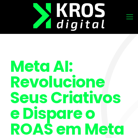
Meta AI:
Revolucione
Seus Criativos
e Dispare o
ROAS em Meta