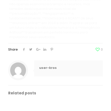
não apenas economizará tempo e recursos, mas
também desbloqueará um novo nível de
**personalização**, **engajamento** e,
fundamentalmente, **maximizará o ROAS** de seus
**anúncios online** em 2024 e além. Prepare-se para
um futuro onde a criatividade humana e a **Inteligência
Artificial** trabalham em perfeita harmonia para
impulsionar seus resultados.
Share
0
user-kros
Related posts