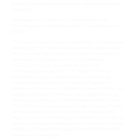
### Dicas Práticas para Dominar a Meta AI e Turbinar
Seu ROAS
Para integrar a **Meta AI** com sucesso em sua
**estratégia de marketing digital** e **maximizar seu
ROAS**:
* **Forneça Prompts Claros e Detalhados:** A qualidade
da saída da **IA** depende diretamente da qualidade
da sua entrada. Seja específico sobre a mensagem, o
estilo visual, o **público-alvo** e o objetivo do
**anúncio** ao criar seus prompts para a IA.
* **Humanize a Saída da IA:** A **Meta AI** é uma
ferramenta, não um substituto para a criatividade
humana. Revise sempre os **criativos** gerados,
ajustando o tom de voz e garantindo que o **conteúdo**
esteja perfeitamente alinhado com a identidade e os
valores da sua marca. A autenticidade ainda é crucial.
* **Combine com Advantage+ Creative:** Use a **Meta
AI** para gerar os insumos (textos e imagens) e, em
seguida, utilize o **Advantage+ Creative** para testar e
otimizar a entrega desses diversos **criativos** em seus
**Meta Ads**, permitindo que a IA do Meta encontre as
melhores combinações.