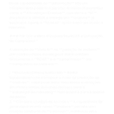
Essas capacidades de **automação** são um
complemento poderoso para ferramentas já existentes
como o **Advantage+ Creative**, que utiliza a **IA**
para testar e otimizar a entrega dos **criativos** já
existentes. Agora, a **Meta AI** ajuda a criá-los desde o
rascunho.
### Por Que a Meta AI Dispara Seu ROAS e Otimização
de Campanhas?
A utilização da **Meta AI** na **geração de criativos**
oferece benefícios estratégicos que impactam
diretamente o **ROAS** e a **performance** das
**campanhas de Meta Ads**:
1. **Eficiência Criativa Acelerada:** Reduz
significativamente o tempo e o custo de produção de
**criativos**. Você pode testar mais ideias e variações
em menos tempo, liberando recursos para a
**estratégia de marketing** mais ampla e para a análise
de dados.
2. **Combate à Fadiga de Anúncios:** A capacidade de
gerar rapidamente novos **criativos** permite uma
rotação constante do **conteúdo**, mantendo seus